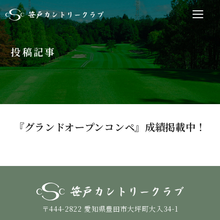
サ
メ
イ
ニ
ト
ュ
ー
投稿記事
内
を
メ
開
閉
ニ
す
ュ
る
ー
『グランドオープンコンペ』成績掲載中！
〒444-2822 愛知県豊田市大坪町大入34-1